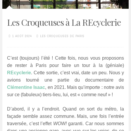
Les Croqueuses à La REcyclerie
1 AOÛT 2024
LES CROQUEUSES DE PARIS
C’est (toujours) l’été ! Cette fois, nous vous proposons
de rester à Paris pour faire un tour à la (géniale)
REcyclerie
. Cette sortie, c’est vrai, date un peu. Nous y
avions tourné une partie du documentaire de
Clémentine Isaac
, en 2021. Mais qu’importe : notre avis
sur ce (fabuleux) tiers-lieu, lui, est « comme neuf » !
D’abord, il y a l’endroit. Quand on sort du métro, la
façade semble assez commune. Mais, une fois l’entrée
traversée, c’est l’effet
WOW!
garanti. Car nous sommes
dans une ancienne gare, avec vue sur les voies, de ce