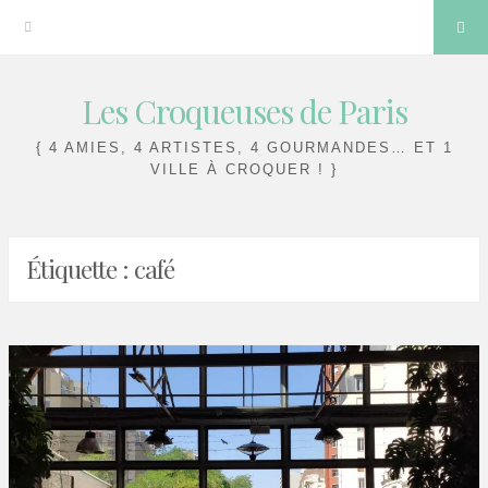
Sea
Les Croqueuses de Paris
Skip
to
{ 4 AMIES, 4 ARTISTES, 4 GOURMANDES… ET 1
content
VILLE À CROQUER ! }
Étiquette :
café