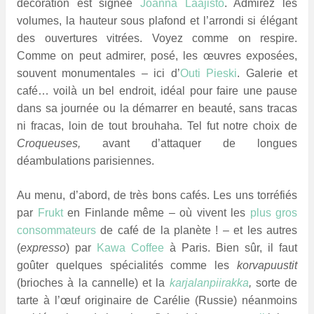
décoration est signée
Joanna Laajisto
. Admirez les
volumes, la hauteur sous plafond et l’arrondi si élégant
des ouvertures vitrées. Voyez comme on respire.
Comme on peut admirer, posé, les œuvres exposées,
souvent monumentales – ici d’
Outi Pieski
. Galerie et
café… voilà un bel endroit, idéal pour faire une pause
dans sa journée ou la démarrer en beauté, sans tracas
ni fracas, loin de tout brouhaha. Tel fut notre choix de
Croqueuses,
avant d’attaquer de longues
déambulations parisiennes.
Au menu, d’abord, de très bons cafés. Les uns torréfiés
par
Frukt
en Finlande même – où vivent les
plus gros
consommateurs
de café de la planète ! – et les autres
(
expresso
) par
Kawa Coffee
à Paris. Bien sûr, il faut
goûter quelques spécialités comme les
korvapuustit
(brioches à la cannelle) et la
karjalanpiirakka
,
sorte de
tarte à l’œuf originaire de Carélie (Russie) néanmoins