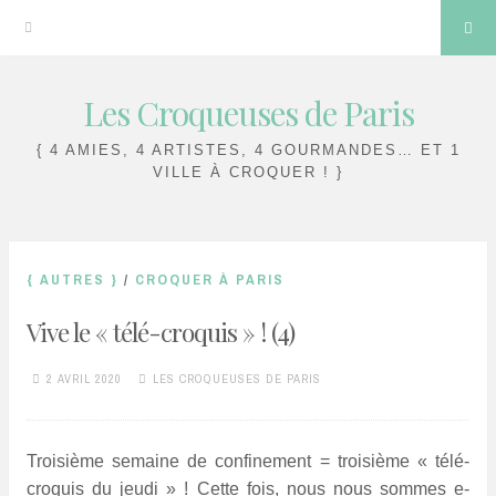
Sea
Les Croqueuses de Paris
Skip
to
{ 4 AMIES, 4 ARTISTES, 4 GOURMANDES… ET 1
content
VILLE À CROQUER ! }
{ AUTRES }
/
CROQUER À PARIS
Vive le « télé-croquis » ! (4)
2 AVRIL 2020
LES CROQUEUSES DE PARIS
Troisième semaine de confinement = troisième « télé-
croquis du jeudi » ! Cette fois, nous nous sommes e-