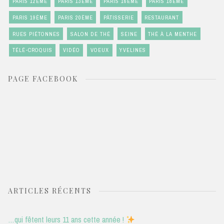
PARIS 12ÈME
PARIS 13ÈME
PARIS 16ÈME
PARIS 18ÈME
PARIS 19ÈME
PARIS 20ÈME
PÂTISSERIE
RESTAURANT
RUES PIÉTONNES
SALON DE THÉ
SEINE
THÉ À LA MENTHE
TÉLÉ-CROQUIS
VIDÉO
VOEUX
YVELINES
PAGE FACEBOOK
ARTICLES RÉCENTS
…qui fêtent leurs 11 ans cette année !