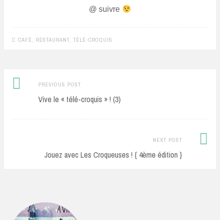
@ suivre
CAFÉ
,
RESTAURANT
,
TÉLÉ-CROQUIS
Previous
Post
PREVIOUS POST
post:
Vive le « télé-croquis » ! (3)
navigation
Next
NEXT POST
Post:
Jouez avec Les Croqueuses ! { 4ème édition }