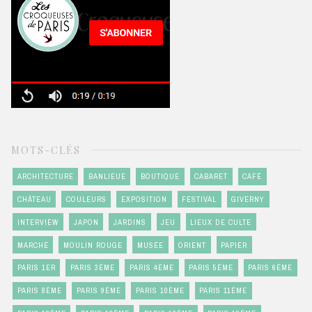
MOTS-CLÉS
ARCHITECTURE
BANLIEUE
BOUTIQUE
CABARET
CAFÉ
CHÂTEAU
COULEURS
EXPOSITION
FESTIVAL
GIVERNY
INTERVIEW
JAPON
JARDINS
JEU
LIEUX DE CULTE
MARCHÉ
MOULIN ROUGE
MUSÉE
ORIENT
PAPIER
PARIS 1ER
PARIS 3ÈME
PARIS 4ÈME
PARIS 5ÈME
PARIS 6ÈME
PARIS 8ÈME
PARIS 9ÈME
PARIS 10ÈME
PARIS 11ÈME