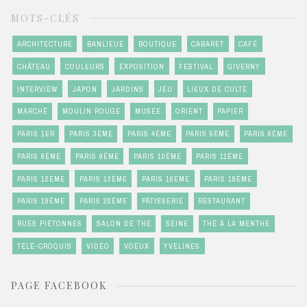
MOTS-CLÉS
ARCHITECTURE
BANLIEUE
BOUTIQUE
CABARET
CAFÉ
CHÂTEAU
COULEURS
EXPOSITION
FESTIVAL
GIVERNY
INTERVIEW
JAPON
JARDINS
JEU
LIEUX DE CULTE
MARCHÉ
MOULIN ROUGE
MUSÉE
ORIENT
PAPIER
PARIS 1ER
PARIS 3ÈME
PARIS 4ÈME
PARIS 5ÈME
PARIS 6ÈME
PARIS 8ÈME
PARIS 9ÈME
PARIS 10ÈME
PARIS 11ÈME
PARIS 12ÈME
PARIS 13ÈME
PARIS 16ÈME
PARIS 18ÈME
PARIS 19ÈME
PARIS 20ÈME
PÂTISSERIE
RESTAURANT
RUES PIÉTONNES
SALON DE THÉ
SEINE
THÉ À LA MENTHE
TÉLÉ-CROQUIS
VIDÉO
VOEUX
YVELINES
PAGE FACEBOOK