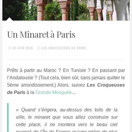
Un Minaret à Paris
18 JUIN 2019
LES CROQUEUSES DE PARIS
Prêts à partir au Maroc ? En Tunisie ? En passant par
l’Andalousie ? (Tout cela, bien sûr, sans jamais quitter le
5ème arrondissement.) Alors, suivez
Les Croqueuses
de Paris
à la
Grande Mosquée
…
« Quand s’érigera, au-dessus des toits de la
ville, le minaret que vous allez construire sur
cette place, il ne montera vers le beau ciel
nuancé de l’Île-de-France qu’une prière de plus