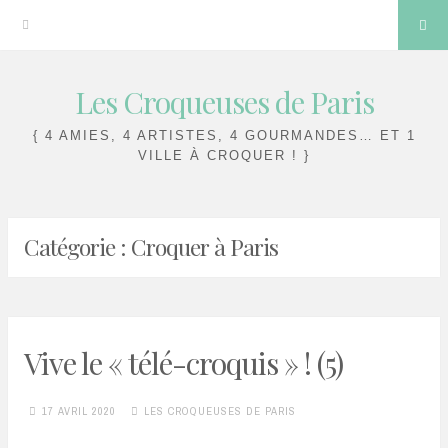
Sea
Les Croqueuses de Paris
Skip
to
{ 4 AMIES, 4 ARTISTES, 4 GOURMANDES… ET 1
content
VILLE À CROQUER ! }
Catégorie :
Croquer à Paris
Vive le « télé-croquis » ! (5)
17 AVRIL 2020
LES CROQUEUSES DE PARIS