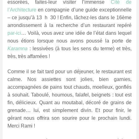
essorées, faites-leur visiter l’immense
Cité de
l’Architecture
en compagnie d’une guide exceptionnelle
– ce jusqu’à 13
–
h
–
30 ! Enfin, lâchez-les dans le 16ème
arrondissement à la recherche d’un restaurant repéré
par-ici
… Voilà, vous avez une idée de l’état dans lequel
nous étions lorsque nous avons poussé la porte de
Karamna
: lessivées (à tous les sens du terme) et très,
très, très affamées !
Comme il se fait tard pour un déjeuner, le restaurant est
calme. Nos assiettes sont jolies, bien garnies,
accompagnées de pains tout chauds, moelleux, gonflés
à souhait. Taboulé, houmous, falafel, beignets : tout est
fin, délicieux. Quant au moutabal, décoré de grains de
grenade… lui, est simplement divin. Et pour finir, le
gérant nous offrira son sourire pour le prochain lundi.
Merci Rami !