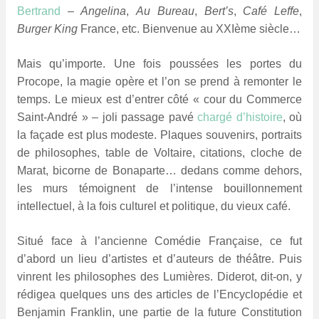
Bertrand
–
Angelina
,
Au Bureau
,
Bert’s
,
Café Leffe
,
Burger King
France, etc. Bienvenue au XXIème siècle…
Mais qu’importe. Une fois poussées les portes du
Procope, la magie opère et l’on se prend à remonter le
temps. Le mieux est d’entrer côté «
*
cour du Commerce
Saint-André
*
» – joli passage pavé
chargé d’histoire
, où
la façade est plus modeste. Plaques souvenirs, portraits
de philosophes, table de Voltaire, citations, cloche de
Marat, bicorne de Bonaparte… dedans comme dehors,
les murs témoignent de l’intense bouillonnement
intellectuel, à la fois culturel et politique, du vieux café.
Situé face à l’ancienne Comédie Française, ce fut
d’abord un lieu d’artistes et d’auteurs de théâtre. Puis
vinrent les philosophes des Lumières. Diderot, dit-on, y
rédigea quelques uns des articles de l’Encyclopédie et
Benjamin Franklin, une partie de la future Constitution