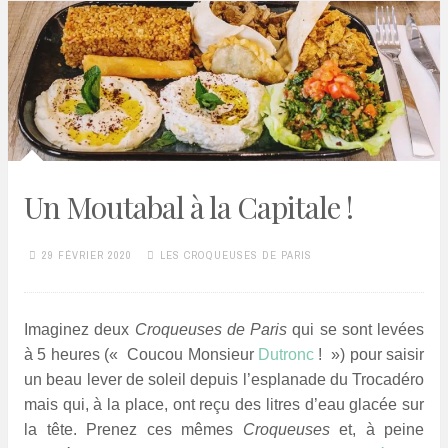
Un Moutabal à la Capitale !
29 FÉVRIER 2020
LES CROQUEUSES DE PARIS
Imaginez deux
Croqueuses de Paris
qui se sont levées
à 5 heures («
–
Coucou Monsieur
Dutronc
!
–
») pour saisir
un beau lever de soleil depuis l’esplanade du Trocadéro
mais qui, à la place, ont reçu des litres d’eau glacée sur
la tête. Prenez ces mêmes
Croqueuses
et, à peine