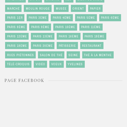
MARCHÉ
MOULIN ROUGE
MUSÉE
ORIENT
PAPIER
PARIS 1ER
PARIS 3ÈME
PARIS 4ÈME
PARIS 5ÈME
PARIS 6ÈME
PARIS 8ÈME
PARIS 9ÈME
PARIS 10ÈME
PARIS 11ÈME
PARIS 12ÈME
PARIS 13ÈME
PARIS 16ÈME
PARIS 18ÈME
PARIS 19ÈME
PARIS 20ÈME
PÂTISSERIE
RESTAURANT
RUES PIÉTONNES
SALON DE THÉ
SEINE
THÉ À LA MENTHE
TÉLÉ-CROQUIS
VIDÉO
VOEUX
YVELINES
PAGE FACEBOOK