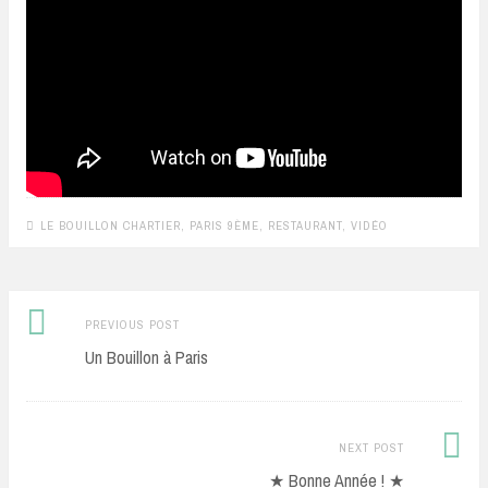
LE BOUILLON CHARTIER
,
PARIS 9ÈME
,
RESTAURANT
,
VIDÉO
Previous
Post
PREVIOUS POST
post:
Un Bouillon à Paris
navigation
Next
NEXT POST
Post:
★ Bonne Année ! ★