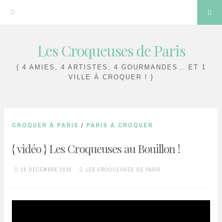
Sea
Les Croqueuses de Paris
Skip
to
{ 4 AMIES, 4 ARTISTES, 4 GOURMANDES… ET 1
content
VILLE À CROQUER ! }
CROQUER À PARIS
/
PARIS À CROQUER
{ vidéo } Les Croqueuses au Bouillon !
19 DÉCEMBRE 2018
LES CROQUEUSES DE PARIS