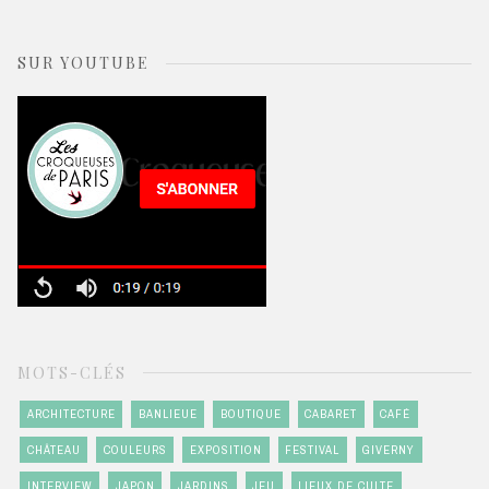
SUR YOUTUBE
MOTS-CLÉS
ARCHITECTURE
BANLIEUE
BOUTIQUE
CABARET
CAFÉ
CHÂTEAU
COULEURS
EXPOSITION
FESTIVAL
GIVERNY
INTERVIEW
JAPON
JARDINS
JEU
LIEUX DE CULTE