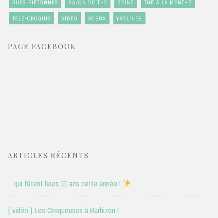
RUES PIÉTONNES
SALON DE THÉ
SEINE
THÉ À LA MENTHE
TÉLÉ-CROQUIS
VIDÉO
VOEUX
YVELINES
PAGE FACEBOOK
ARTICLES RÉCENTS
…qui fêtent leurs 11 ans cette année !
{ vidéo } Les Croqueuses à Barbizon !