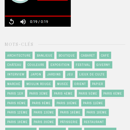
MOTS-CLÉS
ARCHITECTURE
BANLIEUE
BOUTIQUE
CABARET
CAFÉ
CHÂTEAU
COULEURS
EXPOSITION
FESTIVAL
GIVERNY
INTERVIEW
JAPON
JARDINS
JEU
LIEUX DE CULTE
MARCHÉ
MOULIN ROUGE
MUSÉE
ORIENT
PAPIER
PARIS 1ER
PARIS 3ÈME
PARIS 4ÈME
PARIS 5ÈME
PARIS 6ÈME
PARIS 8ÈME
PARIS 9ÈME
PARIS 10ÈME
PARIS 11ÈME
PARIS 12ÈME
PARIS 13ÈME
PARIS 16ÈME
PARIS 18ÈME
PARIS 19ÈME
PARIS 20ÈME
PÂTISSERIE
RESTAURANT