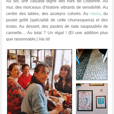
Au sol, une
calçada
digne des rues de Lisbonne. Au
mur, des morceaux d’histoire vibrants de sensibilité. Au
centre des tables, des
azulejos
colorés. Au
menu
, du
poulet grillé (spécialité de cette
churrasqueira
) et des
tostas.
Au dessert, des
pasteis de nata
saupoudrés de
cannelle… Au total ? Un régal ! (Et une addition plus
que raisonnable.)
Vai lá!