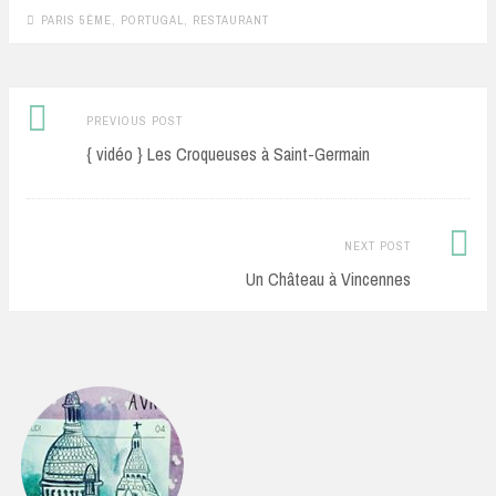
PARIS 5ÈME
,
PORTUGAL
,
RESTAURANT
Previous
Post
PREVIOUS POST
post:
{ vidéo } Les Croqueuses à Saint-Germain
navigation
Next
NEXT POST
Post:
Un Château à Vincennes