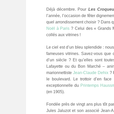
Déjà décembre. Pour
L
es Croque
l’année, l’occasion de fêter dignement
quel arrondissement choisir ? Dans qu
Noël à Paris
? Celui des « Grands Ma
collés aux vitrines !
Le ciel est d’un bleu splendide : no
fameuses vitrines. Savez-vous que c
d’un siècle ? Et qu’elles sont tout
Lafayette ou du Bon Marché – an
marionnettiste
Jean-Claude Dehix
? F
le boulevard. Le trottoir d’en face
exceptionnelle du
Printemps Hauss
(en 1905).
Fondée près de vingt ans plus tôt p
Jules Jaluzot et son associé Jean-Alf