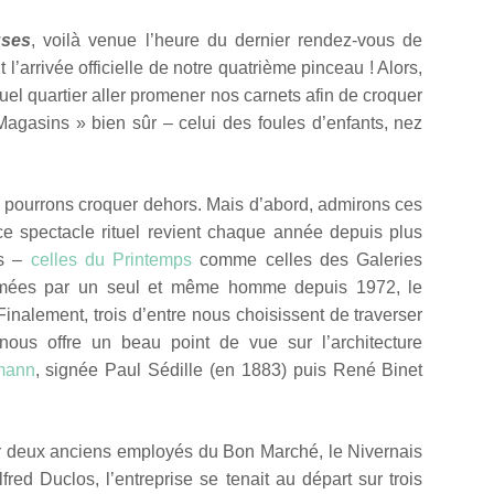
uses
, v
oilà venue l’heure du dernier rendez-vous de
 l’arrivée officielle de notre quatrième pinceau ! Alors,
el quartier aller promener nos carnets afin de croquer
gasins » bien sûr – celui des foules d’enfants, nez
us pourrons croquer dehors. Mais d’abord, admirons ces
e spectacle rituel revient chaque année depuis plus
es –
celles du Printemps
comme celles des Galeries
imées par un seul et même homme depuis 1972, le
inalement, trois d’entre nous choisissent de traverser
 nous offre un beau point de vue sur l’architecture
mann
, signée Paul Sédille (en 1883) puis René Binet
ar deux anciens employés du Bon Marché, le Nivernais
red Duclos, l’entreprise se tenait au départ sur trois