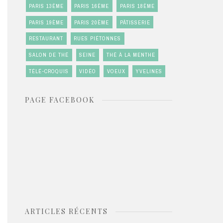
PARIS 13ÈME
PARIS 16ÈME
PARIS 18ÈME
PARIS 19ÈME
PARIS 20ÈME
PÂTISSERIE
RESTAURANT
RUES PIÉTONNES
SALON DE THÉ
SEINE
THÉ À LA MENTHE
TÉLÉ-CROQUIS
VIDÉO
VOEUX
YVELINES
PAGE FACEBOOK
ARTICLES RÉCENTS