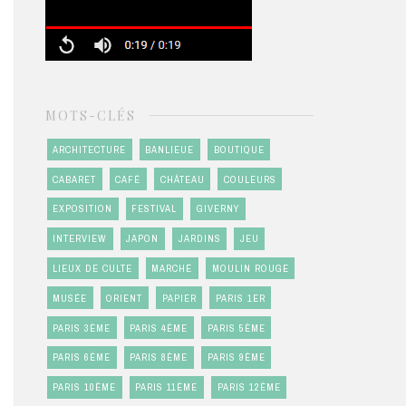
MOTS-CLÉS
ARCHITECTURE
BANLIEUE
BOUTIQUE
CABARET
CAFÉ
CHÂTEAU
COULEURS
EXPOSITION
FESTIVAL
GIVERNY
INTERVIEW
JAPON
JARDINS
JEU
LIEUX DE CULTE
MARCHÉ
MOULIN ROUGE
MUSÉE
ORIENT
PAPIER
PARIS 1ER
PARIS 3ÈME
PARIS 4ÈME
PARIS 5ÈME
PARIS 6ÈME
PARIS 8ÈME
PARIS 9ÈME
PARIS 10ÈME
PARIS 11ÈME
PARIS 12ÈME