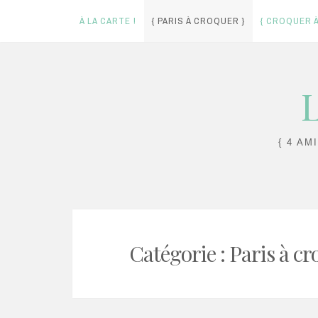
À LA CARTE !
{ PARIS À CROQUER }
{ CROQUER À
Skip
L
to
content
{ 4 AM
Catégorie :
Paris à c