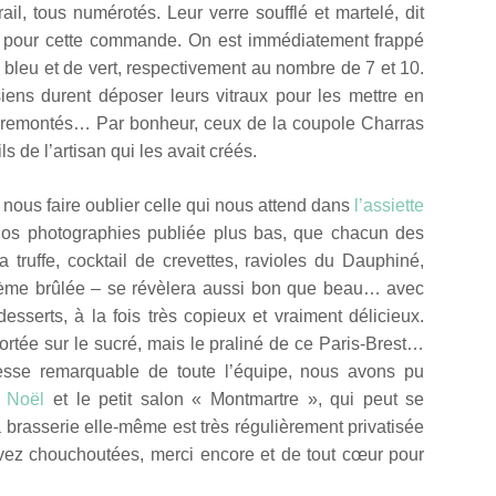
, tous numérotés. Leur verre soufflé et martelé, dit
nt pour cette commande. On est immédiatement frappé
 bleu et de vert, respectivement au nombre de 7 et 10.
ens durent déposer leurs vitraux pour les mettre en
 remontés… Par bonheur, ceux de la coupole Charras
ils de l’artisan qui les avait créés.
 nous faire oublier celle qui nous attend dans
l’assiette
nos photographies publiée plus bas, que chacun des
a truffe, cocktail de crevettes, ravioles du Dauphiné,
 crème brûlée – se révèlera aussi bon que beau… avec
sserts, à la fois très copieux et vraiment délicieux.
portée sur le sucré, mais le praliné de ce Paris-Brest…
lesse remarquable de toute l’équipe, nous avons pu
 Noël
et le petit salon « Montmartre », qui peut se
 brasserie elle-même est très régulièrement privatisée
ez chouchoutées, merci encore et de tout cœur pour