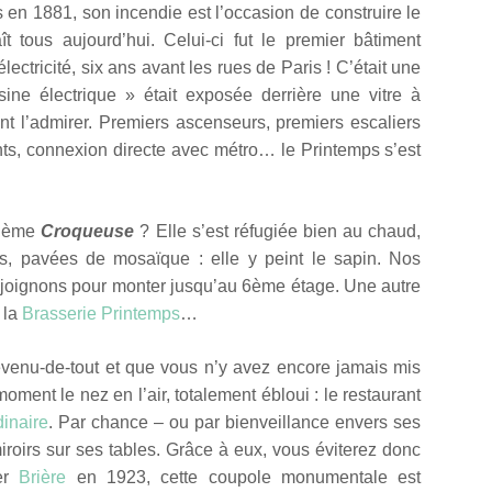
 en 1881, son incendie est l’occasion de construire le
 tous aujourd’hui. Celui-ci fut le premier bâtiment
lectricité, six ans avant les rues de Paris ! C’était une
sine électrique » était exposée derrière une vitre à
sent l’admirer. Premiers ascenseurs, premiers escaliers
ents, connexion directe avec métro… le Printemps s’est
rième
Croqueuse
? Elle s’est réfugiée bien au chaud,
es, pavées de mosaïque : elle y peint le sapin. Nos
ejoignons pour monter jusqu’au 6ème étage. Une autre
 la
Brasserie Printemps
…
evenu-de-tout et que vous n’y avez encore jamais mis
oment le nez en l’air, totalement ébloui : le restaurant
dinaire
. Par chance – ou par bienveillance envers ses
miroirs sur ses tables. Grâce à eux, vous éviterez donc
ier
Brière
en 1923, cette coupole monumentale est