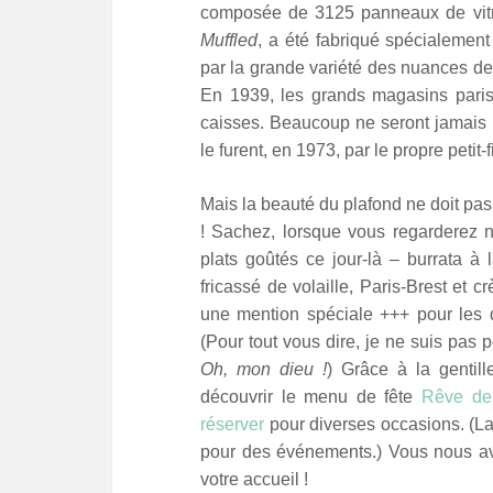
composée de 3125 panneaux de vitrail
Muffled
, a été fabriqué spécialeme
par la grande variété des nuances de
En 1939, les grands magasins parisi
caisses. Beaucoup ne seront jamais
le furent, en 1973, par le propre petit-f
Mais la beauté du plafond ne doit pas
! Sachez, lorsque vous regarderez 
plats goûtés ce jour-là – burrata à l
fricassé de volaille, Paris-Brest et
une mention spéciale +++ pour les de
(Pour tout vous dire, je ne suis pas 
Oh, mon dieu !
) Grâce à la gentil
découvrir le menu de fête
Rêve de
réserver
pour diverses occasions. (La
pour des événements.) Vous nous av
votre accueil !