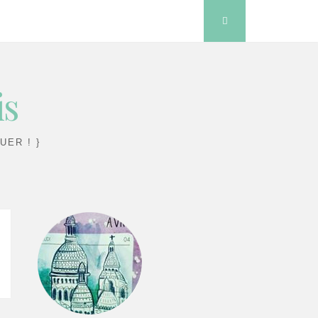
Search
is
UER ! }