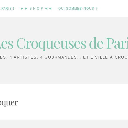
 PARIS }
►► S H O P ◄◄
QUI SOMMES-NOUS ?
es Croqueuses de Par
IES, 4 ARTISTES, 4 GOURMANDES… ET 1 VILLE À CROQ
roquer