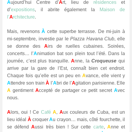
A
ujourd’hui Centre d’
A
rt, lieu de
résidences
et
d’
expositions
, il abrite également la
Maison de
l’
A
rchitecture
.
Mais, revenons
À
cette superbe terrasse. De mi-juin à
mi-septembre, investie par le
Plazza Havana Club
, elle
se donne des
A
irs de ruelles cubaines. Soirées,
concerts… l’
A
nimation bat son plein tout l’été. Dans la
journée, c’est plus tranquille.
A
nne, la
Croqueuse
qui
arrive par la gare de l’Est, connaît bien cet endroit.
Chaque fois qu’elle est un peu en
A
vance, elle vient y
A
ttendre son train
À
l’
A
bri de l’
A
gitation parisienne. Elle
A
gentiment
A
ccepté de partager ce petit secret
A
vec
nous.
A
lors, oui ! Ce
Café
A
,
A
ux couleurs de Cuba, est un
lieu idéal
À
croquer
A
u crayon… mais, côté fourchette, il
se défend
A
ussi très bien ! Sur cette
carte
,
A
nne et