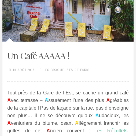
Un Café AAAAA !
10 AOÛT 2018
LES CROQUEUSES DE PARIS
Tout près de la Gare de l’Est, se cache un grand café
A
vec terrasse –
A
ssurément l’une des plus
A
gréables
de la capitale ! Pas de façade sur la rue, pas d’enseigne
non plus… il ne se découvre qu’aux
A
udacieux, les
A
venturiers du bitume, osant
A
llègrement franchir les
grilles de cet
A
ncien couvent :
Les Récollets
.