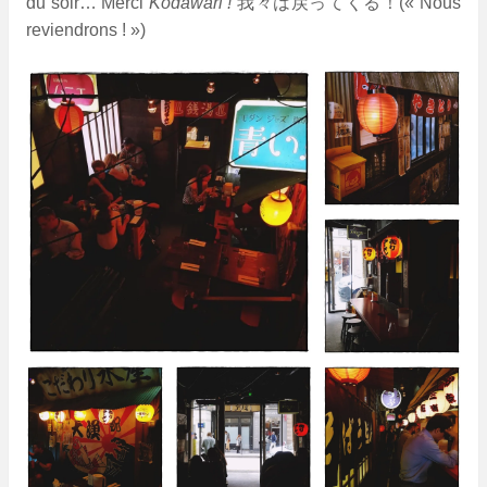
du soir… Merci
Kodawari !
我々は戻ってくる！(«
Nous
reviendrons ! »)