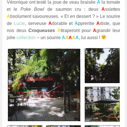
Véronique ont testé la joue de veau braisée
À
la tomate
et le
Poke Bowl
de saumon cru : deux
A
ssiettes
A
bsolument savoureuses. « Et en dessert ? » Le sourire
de
Lucie
, serveuse
A
dorable et
A
pprentie
A
rtiste, que
nos deux
Croqueuses
A
ttraperont pour
A
grandir leur
jolie
collection
– un sourire
A
A
A
A
A
, lui aussi !