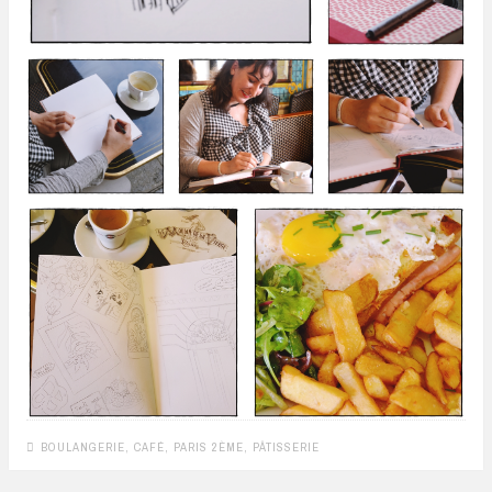
BOULANGERIE
,
CAFÉ
,
PARIS 2ÈME
,
PÂTISSERIE