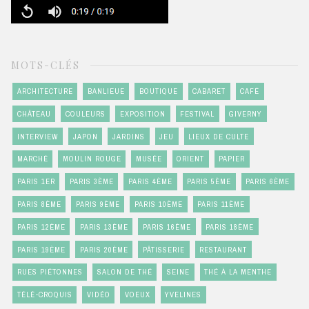
MOTS-CLÉS
ARCHITECTURE
BANLIEUE
BOUTIQUE
CABARET
CAFÉ
CHÂTEAU
COULEURS
EXPOSITION
FESTIVAL
GIVERNY
INTERVIEW
JAPON
JARDINS
JEU
LIEUX DE CULTE
MARCHÉ
MOULIN ROUGE
MUSÉE
ORIENT
PAPIER
PARIS 1ER
PARIS 3ÈME
PARIS 4ÈME
PARIS 5ÈME
PARIS 6ÈME
PARIS 8ÈME
PARIS 9ÈME
PARIS 10ÈME
PARIS 11ÈME
PARIS 12ÈME
PARIS 13ÈME
PARIS 16ÈME
PARIS 18ÈME
PARIS 19ÈME
PARIS 20ÈME
PÂTISSERIE
RESTAURANT
RUES PIÉTONNES
SALON DE THÉ
SEINE
THÉ À LA MENTHE
TÉLÉ-CROQUIS
VIDÉO
VOEUX
YVELINES