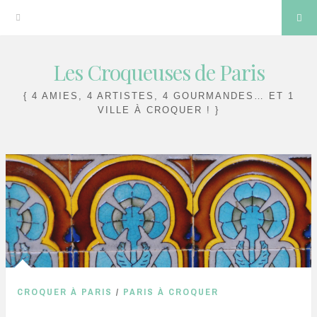
Sea
Les Croqueuses de Paris
Skip
to
{ 4 AMIES, 4 ARTISTES, 4 GOURMANDES… ET 1
content
VILLE À CROQUER ! }
CROQUER À PARIS
/
PARIS À CROQUER