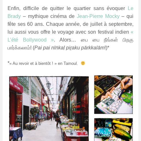
Enfin, difficile de quitter le quartier sans évoquer
Le
Brady
– mythique cinéma de
Jean-Pierre Mocky
– qui
fête ses 60 ans. Chaque année, de juillet à septembre,
lui aussi vous offre le voyage avec son festival indien
«
L’été Bollywood »
. Alors…
பை பை
நீங்கள் பிறகு
பார்க்கலாம்
! (
Pai pai nīṅkaḷ piṟaku pārkkalām
!)*
*
« Au revoir et à bientôt ! » en Tamoul.