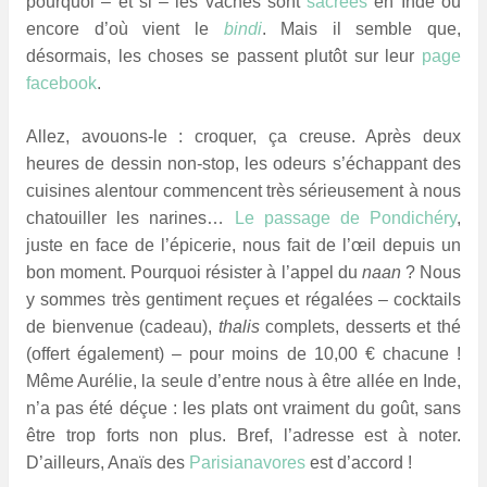
pourquoi – et si – les vaches sont
sacrées
en Inde ou
encore d’où vient le
bindi
. Mais il semble que,
désormais, les choses se passent plutôt sur leur
page
facebook
.
Allez, avouons-le : croquer, ça creuse. Après deux
heures de dessin non-stop, les odeurs s’échappant des
cuisines alentour commencent très sérieusement à nous
chatouiller les narines…
Le passage de Pondichéry
,
juste en face de l’épicerie, nous fait de l’œil depuis un
bon moment. Pourquoi résister à l’appel du
naan
? Nous
y sommes très gentiment reçues et régalées – cocktails
de bienvenue (cadeau),
thalis
complets, desserts et thé
(offert également) – pour moins de 10,00 € chacune !
Même Aurélie, la seule d’entre nous à être allée en Inde,
n’a pas été déçue : les plats ont vraiment du goût, sans
être trop forts non plus. Bref, l’adresse est à noter.
D’ailleurs, Anaïs des
Parisianavores
est d’accord !