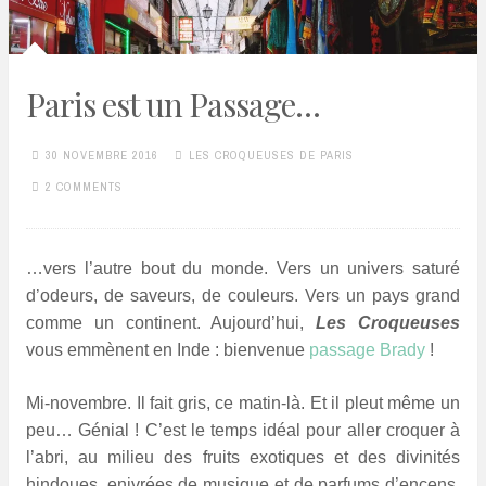
Paris est un Passage…
30 NOVEMBRE 2016
LES CROQUEUSES DE PARIS
2 COMMENTS
…vers l’autre bout du monde. Vers un univers saturé
d’odeurs, de saveurs, de couleurs. Vers un pays grand
comme un continent. Aujourd’hui,
Les Croqueuses
vous emmènent en Inde : bienvenue
passage Brady
!
Mi-novembre. Il fait gris, ce matin-là. Et il pleut même un
peu… Génial ! C’est le temps idéal pour aller croquer à
l’abri, au milieu des fruits exotiques et des divinités
hindoues, enivrées de musique et de parfums d’encens.