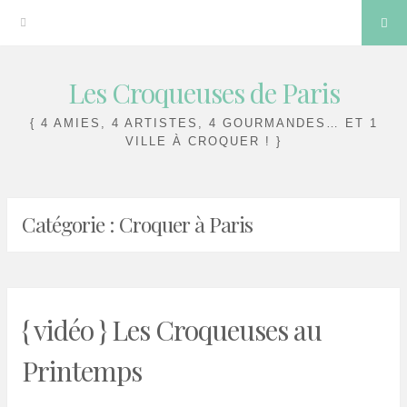
Sea
Les Croqueuses de Paris
Skip
to
{ 4 AMIES, 4 ARTISTES, 4 GOURMANDES… ET 1
content
VILLE À CROQUER ! }
Catégorie :
Croquer à Paris
{ vidéo } Les Croqueuses au
Printemps