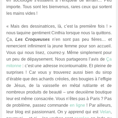
en sociologie s’essaient à l’enquête de terrain… Peu
importe. Tous sont les bienvenus, rares ceux qui sortent
les mains vides !
« Mais des dessinatrices, là, c’est la première fois ! »
nous taquine gentiment Cinthia lorsque nous la quittons.
Ça,
Les Croqueuses
n’en sont pas peu fières… et
remercient infiniment la jeune femme pour son accueil.
Vous qui nous lisez, courrez-y. Même simplement pour
un peu de dépaysement. Nous partageons l’avis de
Ça
mitonne
: c’est une adresse incontournable. Et pleine de
surprises ! Car vous y trouverez aussi bien du sirop
d’érable que des achards créoles, des bougies à l’effigie
de Jésus, de la vaisselle en métal rutilante et de
nombreux produits de beauté – une deuxième boutique
leur est même consacrée. Vous n’êtes pas à Paris ? Pas
de problème, passez commande
en ligne
! Par ailleurs,
leur blog est passionnant. On y apprend qui est
Velan
,