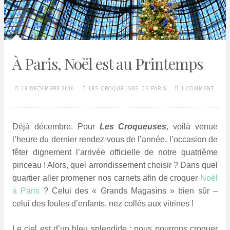
À Paris, Noël est au Printemps
19 DÉCEMBRE 2016
LES CROQUEUSES DE PARIS
1 COMMENT
Déjà décembre. Pour
L
es Croqueuses
, v
oilà venue
l’heure du dernier rendez-vous de l’année, l’occasion de
fêter dignement l’arrivée officielle de notre quatrième
pinceau ! Alors, quel arrondissement choisir ? Dans quel
quartier aller promener nos carnets afin de croquer
Noël
à Paris
? Celui des « Grands Magasins » bien sûr –
celui des foules d’enfants, nez collés aux vitrines !
Le ciel est d’un bleu splendide : nous pourrons croquer