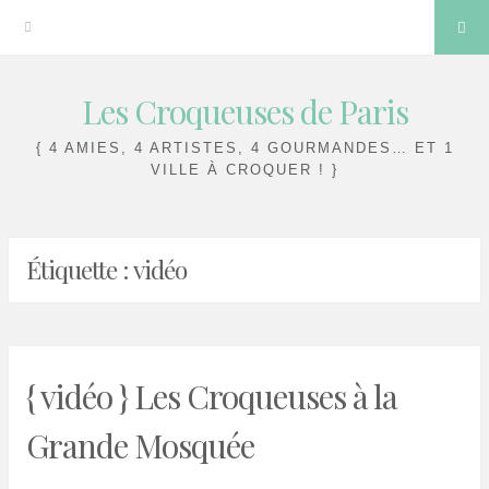
Sea
Les Croqueuses de Paris
Skip
to
{ 4 AMIES, 4 ARTISTES, 4 GOURMANDES… ET 1
content
VILLE À CROQUER ! }
Étiquette :
vidéo
{ vidéo } Les Croqueuses à la
Grande Mosquée