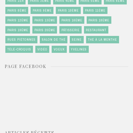
PARIS 1ER
PARIS 3ÈME
PARIS 4ÈME
PARIS 5ÈME
PARIS 6ÈME
PARIS 8ÈME
PARIS 9ÈME
PARIS 10ÈME
PARIS 11ÈME
PARIS 12ÈME
PARIS 13ÈME
PARIS 16ÈME
PARIS 18ÈME
PARIS 19ÈME
PARIS 20ÈME
PÂTISSERIE
RESTAURANT
RUES PIÉTONNES
SALON DE THÉ
SEINE
THÉ À LA MENTHE
TÉLÉ-CROQUIS
VIDÉO
VOEUX
YVELINES
PAGE FACEBOOK
ARTICLES RÉCENTS