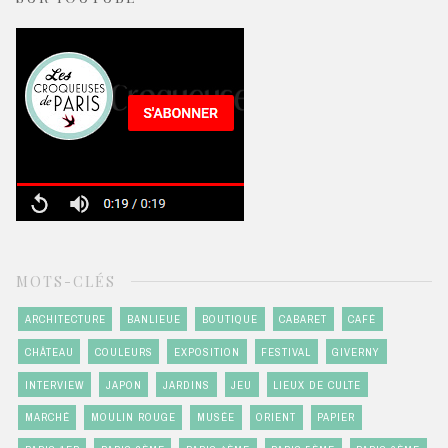
MOTS-CLÉS
ARCHITECTURE
BANLIEUE
BOUTIQUE
CABARET
CAFÉ
CHÂTEAU
COULEURS
EXPOSITION
FESTIVAL
GIVERNY
INTERVIEW
JAPON
JARDINS
JEU
LIEUX DE CULTE
MARCHÉ
MOULIN ROUGE
MUSÉE
ORIENT
PAPIER