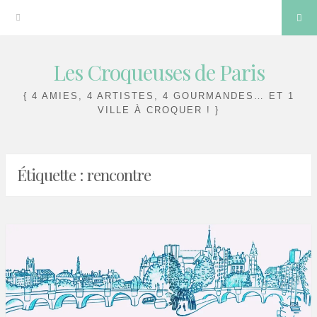
Sea
Les Croqueuses de Paris
Skip
to
{ 4 AMIES, 4 ARTISTES, 4 GOURMANDES… ET 1
content
VILLE À CROQUER ! }
Étiquette :
rencontre