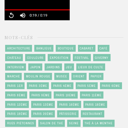
MOTS-CLÉS
ARCHITECTURE
BANLIEUE
BOUTIQUE
CABARET
CAFÉ
CHÂTEAU
COULEURS
EXPOSITION
FESTIVAL
GIVERNY
INTERVIEW
JAPON
JARDINS
JEU
LIEUX DE CULTE
MARCHÉ
MOULIN ROUGE
MUSÉE
ORIENT
PAPIER
PARIS 1ER
PARIS 3ÈME
PARIS 4ÈME
PARIS 5ÈME
PARIS 6ÈME
PARIS 8ÈME
PARIS 9ÈME
PARIS 10ÈME
PARIS 11ÈME
PARIS 12ÈME
PARIS 13ÈME
PARIS 16ÈME
PARIS 18ÈME
PARIS 19ÈME
PARIS 20ÈME
PÂTISSERIE
RESTAURANT
RUES PIÉTONNES
SALON DE THÉ
SEINE
THÉ À LA MENTHE