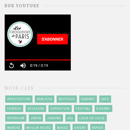
SUR YOUTUBE
MOTS-CLÉS
ARCHITECTURE
BANLIEUE
BOUTIQUE
CABARET
CAFÉ
CHÂTEAU
COULEURS
EXPOSITION
FESTIVAL
GIVERNY
INTERVIEW
JAPON
JARDINS
JEU
LIEUX DE CULTE
MARCHÉ
MOULIN ROUGE
MUSÉE
ORIENT
PAPIER