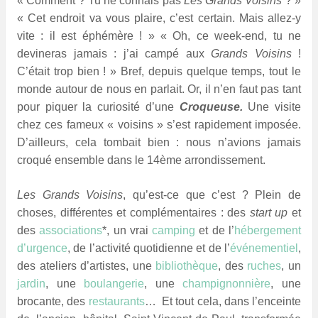
« Comment ? Tu ne connais pas
Les Grands Voisins
? »
« Cet endroit va vous plaire, c’est certain. Mais allez-y
vite : il est éphémère ! » « Oh, ce week-end, tu ne
devineras jamais : j’ai campé aux
Grands Voisins
!
C’était trop bien ! »
Bref, depuis quelque temps, tout le
monde autour de nous en parlait. Or, il n’en faut pas tant
pour piquer la curiosité d’une
Croqueuse.
Une visite
chez ces fameux « voisins » s’est rapidement imposée.
D’ailleurs, cela tombait bien : nous n’avions jamais
croqué ensemble dans le 14ème arrondissement.
Les Grands Voisins
, qu’est-ce que c’est ? Plein de
choses, différentes et complémentaires : des
start up
et
des
associations
*, un vrai
camping
et de l’
hébergement
d’urgence
, de l’activité quotidienne et de l’
événementiel
,
des ateliers d’artistes, une
bibliothèque
, des
ruches
, un
jardin
, une
boulangerie
, une
champignonnière
, une
brocante, des
restaurants
… Et tout cela, dans l’enceinte