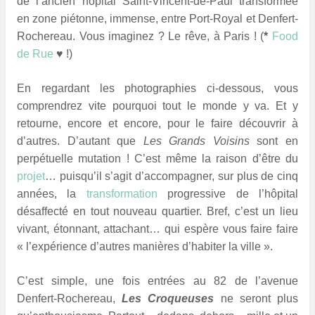
de l’ancien hôpital Saint-Vincent-de-Paul transformée
en zone piétonne, immense, e
ntre Port-Royal et Denfert-
Rochereau.
Vous imaginez ? Le rêve, à Paris ! (
*
Food
de Rue
♥ !)
En regardant les photographies ci-dessous, vous
comprendrez vite pourquoi tout le monde y va. Et y
retourne, encore et encore, pour le faire découvrir à
d’autres. D’autant que
Les Grands Voisins
sont en
perpétuelle mutation ! C’est même la raison d’être du
projet
… puisqu’il s’agit d’accompagner, sur plus de cinq
années, la
transformation
progressive de l’hôpital
désaffecté en tout nouveau quartier. Bref, c’est un lieu
vivant, étonnant, attachant… qui espère vous faire faire
« l’expérience d’autres manières d’habiter la ville ».
C’est simple, une fois entrées au 82 de l’avenue
Denfert-Rochereau,
Les Croqueuses
ne seront plus