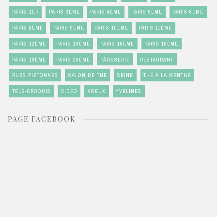
PARIS 1ER
PARIS 3ÈME
PARIS 4ÈME
PARIS 5ÈME
PARIS 6ÈME
PARIS 8ÈME
PARIS 9ÈME
PARIS 10ÈME
PARIS 11ÈME
PARIS 12ÈME
PARIS 13ÈME
PARIS 16ÈME
PARIS 18ÈME
PARIS 19ÈME
PARIS 20ÈME
PÂTISSERIE
RESTAURANT
RUES PIÉTONNES
SALON DE THÉ
SEINE
THÉ À LA MENTHE
TÉLÉ-CROQUIS
VIDÉO
VOEUX
YVELINES
PAGE FACEBOOK