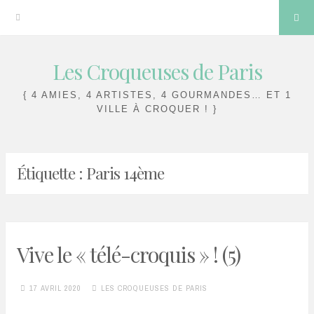
Sea
Les Croqueuses de Paris
Skip
to
{ 4 AMIES, 4 ARTISTES, 4 GOURMANDES… ET 1
content
VILLE À CROQUER ! }
Étiquette :
Paris 14ème
Vive le « télé-croquis » ! (5)
17 AVRIL 2020
LES CROQUEUSES DE PARIS