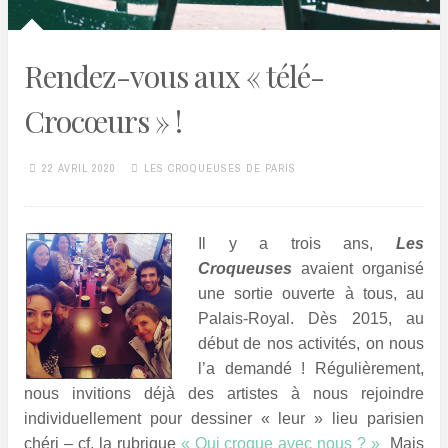
Rendez-vous aux « télé-
Crocœurs » !
22 AVRIL 2020
LES CROQUEUSES DE PARIS
Il y
a trois ans,
Les
Croqueuses
avaient organisé
une sortie ouverte à tous, au
Palais-Royal. Dès 2015, au
début de nos activités, on nous
l’a demandé ! Régulièrement,
nous invitions déjà des artistes à nous rejoindre
individuellement pour dessiner « leur » lieu parisien
chéri – cf. la rubrique
« Qui croque avec nous ? »
Mais