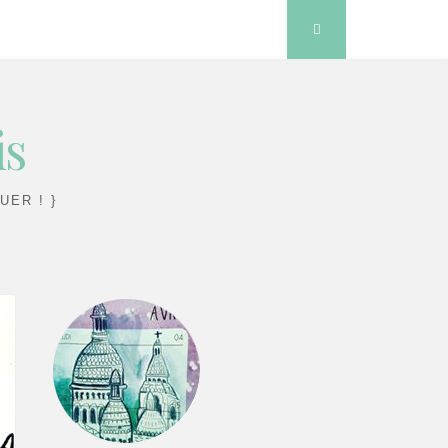
Search
is
UER ! }