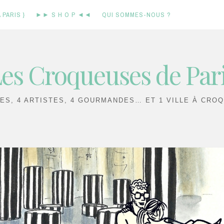
 PARIS }
►► S H O P ◄◄
QUI SOMMES-NOUS ?
es Croqueuses de Par
IES, 4 ARTISTES, 4 GOURMANDES… ET 1 VILLE À CROQ