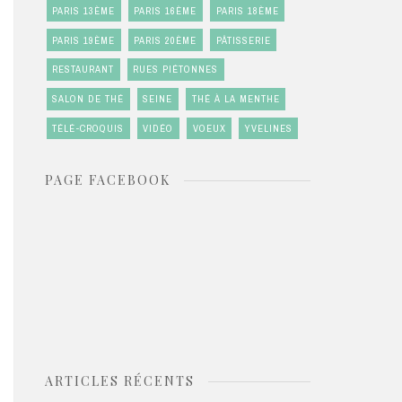
PARIS 13ÈME
PARIS 16ÈME
PARIS 18ÈME
PARIS 19ÈME
PARIS 20ÈME
PÂTISSERIE
RESTAURANT
RUES PIÉTONNES
SALON DE THÉ
SEINE
THÉ À LA MENTHE
TÉLÉ-CROQUIS
VIDÉO
VOEUX
YVELINES
PAGE FACEBOOK
ARTICLES RÉCENTS