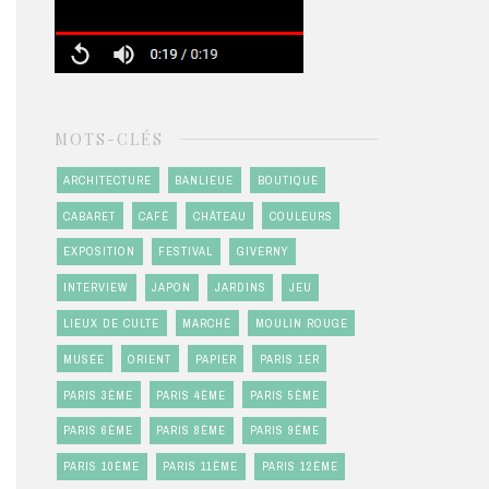
MOTS-CLÉS
ARCHITECTURE
BANLIEUE
BOUTIQUE
CABARET
CAFÉ
CHÂTEAU
COULEURS
EXPOSITION
FESTIVAL
GIVERNY
INTERVIEW
JAPON
JARDINS
JEU
LIEUX DE CULTE
MARCHÉ
MOULIN ROUGE
MUSÉE
ORIENT
PAPIER
PARIS 1ER
PARIS 3ÈME
PARIS 4ÈME
PARIS 5ÈME
PARIS 6ÈME
PARIS 8ÈME
PARIS 9ÈME
PARIS 10ÈME
PARIS 11ÈME
PARIS 12ÈME