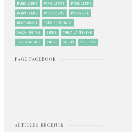
PARIS 13ÈME
PARIS 16ÈME
PARIS 18ÈME
PARIS 19ÈME
PARIS 20ÈME
PÂTISSERIE
RESTAURANT
RUES PIÉTONNES
SALON DE THÉ
SEINE
THÉ À LA MENTHE
TÉLÉ-CROQUIS
VIDÉO
VOEUX
YVELINES
PAGE FACEBOOK
ARTICLES RÉCENTS