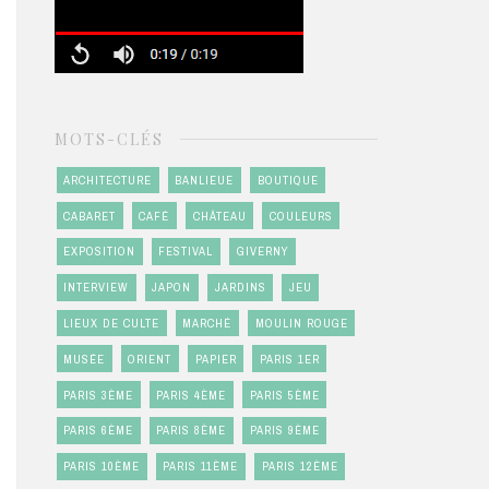
MOTS-CLÉS
ARCHITECTURE
BANLIEUE
BOUTIQUE
CABARET
CAFÉ
CHÂTEAU
COULEURS
EXPOSITION
FESTIVAL
GIVERNY
INTERVIEW
JAPON
JARDINS
JEU
LIEUX DE CULTE
MARCHÉ
MOULIN ROUGE
MUSÉE
ORIENT
PAPIER
PARIS 1ER
PARIS 3ÈME
PARIS 4ÈME
PARIS 5ÈME
PARIS 6ÈME
PARIS 8ÈME
PARIS 9ÈME
PARIS 10ÈME
PARIS 11ÈME
PARIS 12ÈME