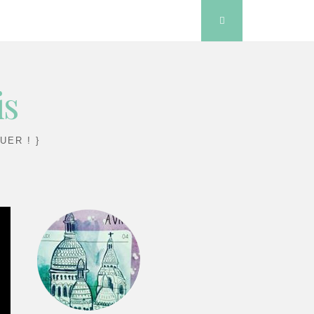
Search
is
UER ! }