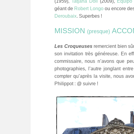
(1959),
Tatjana Doll
(2009),
Equipo 
géant de
Robert Longo
ou encore des
Deroubaix
. Superbes !
MISSION
ACCOM
(presque)
Les Croqueuses
remercient bien sû
son invitation très généreuse. En eff
commissaire, nous n’avons que peu 
photographies, l’autre jonglant ent
compter qu’après la visite, nous avo
Philippot : @ suivre !