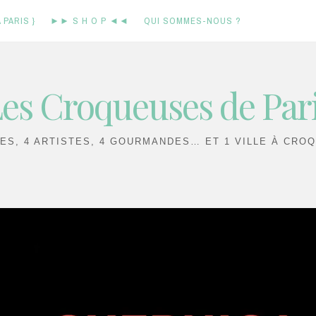
 PARIS }
►► S H O P ◄◄
QUI SOMMES-NOUS ?
es Croqueuses de Par
IES, 4 ARTISTES, 4 GOURMANDES… ET 1 VILLE À CROQ