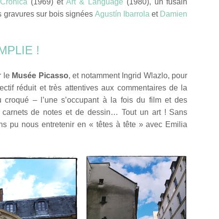
Crónica
(1969) et
Art & Language
(1980), un fusain
 gravures sur bois signées
Agustín Ibarrola
et
Damien
PLIE !
r le
Musée Picasso
, et notamment Ingrid Wlazlo, pour
ectif réduit et très attentives aux commentaires de la
croqué – l’une s’occupant à la fois du film et des
re carnets de notes et de dessin… Tout un art ! Sans
ns pu nous entretenir en « têtes à tête » avec Emilia