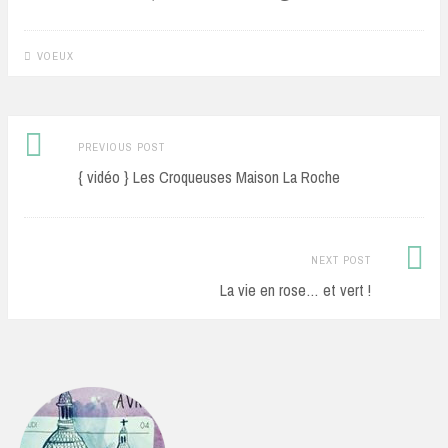
VOEUX
Previous
Post
PREVIOUS POST
post:
{ vidéo } Les Croqueuses Maison La Roche
navigation
Next
NEXT POST
Post:
La vie en rose… et vert !