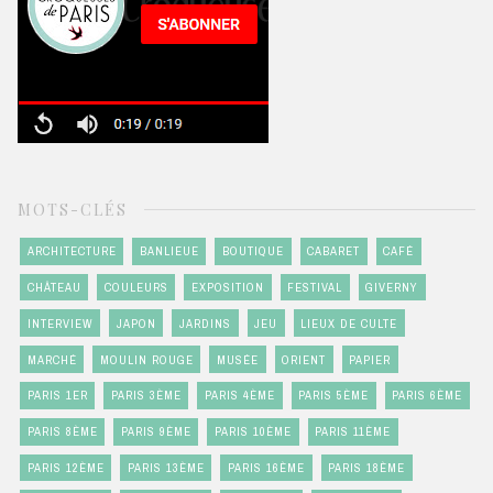
MOTS-CLÉS
ARCHITECTURE
BANLIEUE
BOUTIQUE
CABARET
CAFÉ
CHÂTEAU
COULEURS
EXPOSITION
FESTIVAL
GIVERNY
INTERVIEW
JAPON
JARDINS
JEU
LIEUX DE CULTE
MARCHÉ
MOULIN ROUGE
MUSÉE
ORIENT
PAPIER
PARIS 1ER
PARIS 3ÈME
PARIS 4ÈME
PARIS 5ÈME
PARIS 6ÈME
PARIS 8ÈME
PARIS 9ÈME
PARIS 10ÈME
PARIS 11ÈME
PARIS 12ÈME
PARIS 13ÈME
PARIS 16ÈME
PARIS 18ÈME