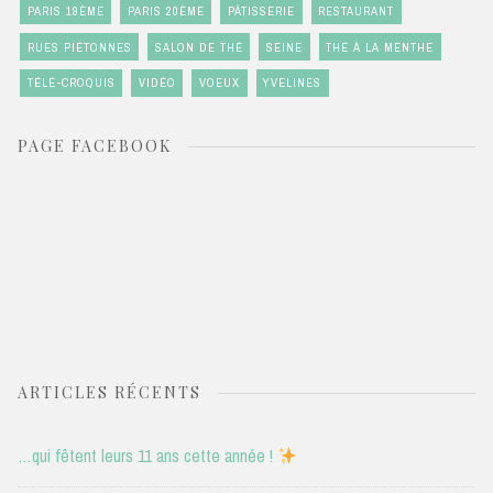
PARIS 19ÈME
PARIS 20ÈME
PÂTISSERIE
RESTAURANT
RUES PIÉTONNES
SALON DE THÉ
SEINE
THÉ À LA MENTHE
TÉLÉ-CROQUIS
VIDÉO
VOEUX
YVELINES
PAGE FACEBOOK
ARTICLES RÉCENTS
…qui fêtent leurs 11 ans cette année !