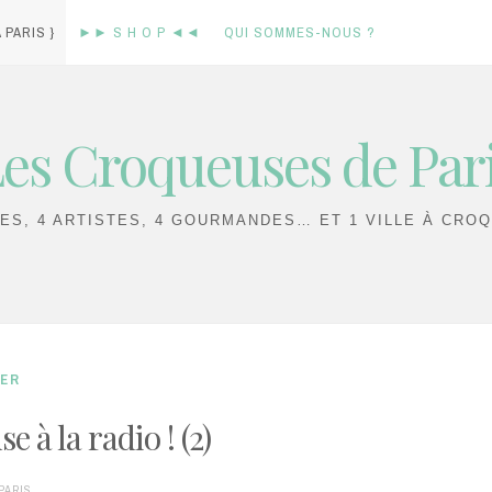
 PARIS }
►► S H O P ◄◄
QUI SOMMES-NOUS ?
es Croqueuses de Par
IES, 4 ARTISTES, 4 GOURMANDES… ET 1 VILLE À CROQ
UER
 à la radio ! (2)
PARIS