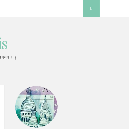
Search
is
UER ! }