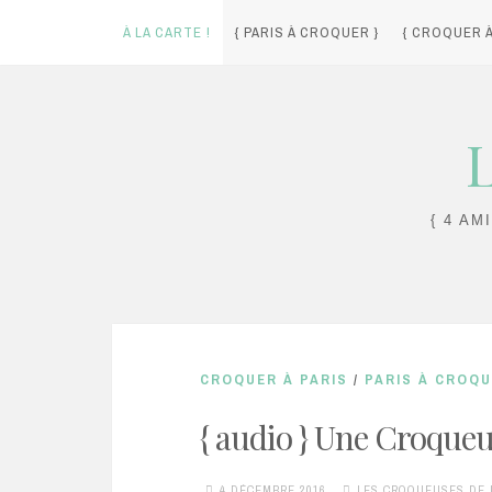
À LA CARTE !
{ PARIS À CROQUER }
{ CROQUER À
Skip
L
to
content
{ 4 AM
CROQUER À PARIS
/
PARIS À CROQ
{ audio } Une Croqueuse
4 DÉCEMBRE 2016
LES CROQUEUSES DE 