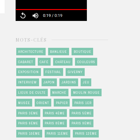
MOTS-CLÉS
ARCHITECTURE
BANLIEUE
BOUTIQUE
CABARET
CAFÉ
CHÂTEAU
COULEURS
EXPOSITION
FESTIVAL
GIVERNY
INTERVIEW
JAPON
JARDINS
JEU
LIEUX DE CULTE
MARCHÉ
MOULIN ROUGE
MUSÉE
ORIENT
PAPIER
PARIS 1ER
PARIS 3ÈME
PARIS 4ÈME
PARIS 5ÈME
PARIS 6ÈME
PARIS 8ÈME
PARIS 9ÈME
PARIS 10ÈME
PARIS 11ÈME
PARIS 12ÈME