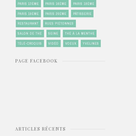
PARIS 13ÈME
PARIS 16ÈME
PARIS 18ÈME
PARIS 19ÈME
PARIS 20ÈME
PÂTISSERIE
RESTAURANT
RUES PIÉTONNES
SALON DE THÉ
SEINE
THÉ À LA MENTHE
TÉLÉ-CROQUIS
VIDÉO
VOEUX
YVELINES
PAGE FACEBOOK
ARTICLES RÉCENTS