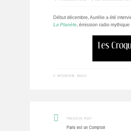
Début décembre, Aurélie a été interv
La Planète
, émission radio mythique 
INTERVIEW
,
RADIO
Previous
Post
PREVIOUS POST
post:
Paris est un Comptoir